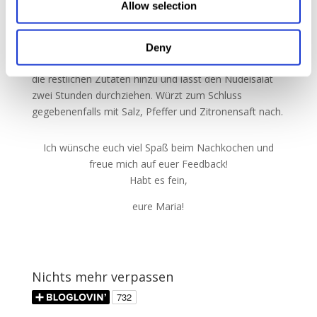
Allow selection
Minuten in das kochende Wasser. Kocht sie nicht zu
lange, sie sollen schön grün und knackig bleiben.
Verrührt die Nudeln mit der Salatcreme, sobald sie gar
Deny
sind. So saugen sie den meisten Geschmack auf. Gebt
die restlichen Zutaten hinzu und lasst den Nudelsalat
zwei Stunden durchziehen. Würzt zum Schluss
gegebenenfalls mit Salz, Pfeffer und Zitronensaft nach.
Ich wünsche euch viel Spaß beim Nachkochen und
freue mich auf euer Feedback!
Habt es fein,
eure Maria!
Nichts mehr verpassen