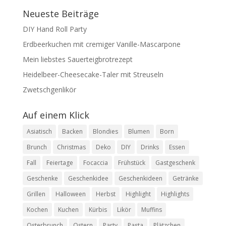
Neueste Beiträge
DIY Hand Roll Party
Erdbeerkuchen mit cremiger Vanille-Mascarpone
Mein liebstes Sauerteigbrotrezept
Heidelbeer-Cheesecake-Taler mit Streuseln
Zwetschgenlikör
Auf einem Klick
Asiatisch
Backen
Blondies
Blumen
Born
Brunch
Christmas
Deko
DIY
Drinks
Essen
Fall
Feiertage
Focaccia
Frühstück
Gastgeschenk
Geschenke
Geschenkidee
Geschenkideen
Getränke
Grillen
Halloween
Herbst
Highlight
Highlights
Kochen
Kuchen
Kürbis
Likör
Muffins
Osterbrunch
Ostern
Party
Pasta
Plätzchen