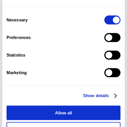
Salz und Pfeffer (Seid mit dem Salz ruhig etwas
Consent
großzügiger, die Nudeln saugen alles auf!)
Necessary
Selection
den Saft einer halben Zitrone
200 g junge (!) TK Erbsen
10 Cherrytomaten, geviertelt
Preferences
1 kleine, rote Zwiebel, fein gewürfelt
2-3 große saure Gurken, fein gewürfelt
Statistics
2 frische Maiskolben oder 1 Dose Goldmais,
abgetropft
Marketing
weitere optionale Zutaten: 1/2 Ring Fleischwurst, 1/2
Apfel, 1 rote Paprika, Käsewürfel
Was ihr tun müsst:
Show details
Kocht die Nudeln in reichlich Salzwasser gar. Verrührt in
einer großen Schüssel Miracel Whip, Gurkenwasser,
Allow all
Senf, Zitronensaft, Salz und Pfeffer. Gart den Mais und
nehmt ihn aus dem Topf. Gebt die Erbsen für 5