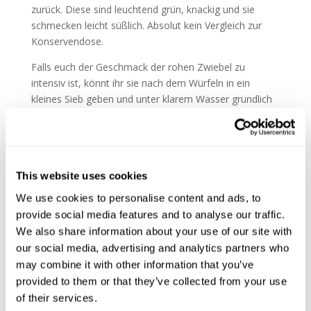
zurück. Diese sind leuchtend grün, knackig und sie
schmecken leicht süßlich. Absolut kein Vergleich zur
Konservendose.
Falls euch der Geschmack der rohen Zwiebel zu
intensiv ist, könnt ihr sie nach dem Würfeln in ein
kleines Sieb geben und unter klarem Wasser gründlich
abspülen. Der Geschmack der Zwiebel wird dadurch
viel weicher und harmonischer.
This website uses cookies
Was ihr für eine große Schüssel
Nudelsalat benötigt:
We use cookies to personalise content and ads, to
provide social media features and to analyse our traffic.
500 g Nudeln
We also share information about your use of our site with
250 ml Miracel Whip
our social media, advertising and analytics partners who
100 ml Gurkenwasser (von den sauren Gurken, ihr
may combine it with other information that you’ve
wisst schon 😀 )
provided to them or that they’ve collected from your use
2 TL Senf (Schmeckt man am Ende nicht raus, aber
of their services.
macht alles super würzig!)