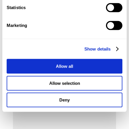
Ich wünsche euch viel Spaß beim Nachkochen!
Statistics
Habt es fein,
Marketing
eure Maria
Show details
Kommentar absenden
Allow all
Deine E-Mail-Adresse wird nicht veröffentlicht.
Erforderliche Felder sind mit
*
markiert
Allow selection
Kommentar
*
Deny