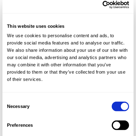
100 g Schinkenwürfel
Was ihr tun müsst:
This website uses cookies
Hobelt den Kürbis mit einem Sparschäler in feine
We use cookies to personalise content and ads, to
Scheiben und mariniert ihn mit etwas Olivenöl, Salz und
provide social media features and to analyse our traffic.
Pfeffer. Schneidet die Zwiebel in feine Ringe.
We also share information about your use of our site with
Rollt den Teig aus und bestreicht jeden Flammkuchen
our social media, advertising and analytics partners who
mit Schmandcreme. Belegt zwei Flammkuchen mit
may combine it with other information that you’ve
Kürbis, Kochschinken, Ziegenkäse und Walnüssen und
provided to them or that they’ve collected from your use
die anderen zwei mit Schinkenwürfeln und roten
of their services.
Zwiebeln. Nach dem Backen gebe ich noch frischen
Rosmarin über die Kürbisflammkuchen. Ich backe jeden
Flammkuchen einzeln im Ofen, das dauert um die 20
Consent
Minuten. Wenn einer fertig ist, schiebe ich den
Necessary
Selection
nächsten hinterher und wir essen in der Zwischenzeit.
Frisch schmecken sie einfach am besten!
Preferences