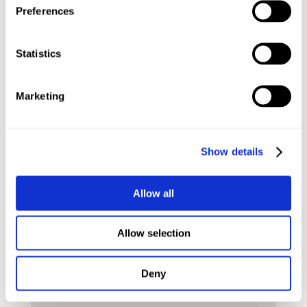
großzügigen EL Frischkäsecreme, verstreicht sie leicht
Preferences
und gebt anschließend genauso viel
Heidelbeermarmelade darauf. Bestreut die Taler
Statistics
danach mit den Streuseln. Backt die Taler für 20-22
Minuten, bis sie goldbraun sind.
Marketing
Ich wünsche euch viel Freude beim Nachbacken!
Eure Maria
Show details
Allow all
Kommentar absenden
Allow selection
Deine E-Mail-Adresse wird nicht veröffentlicht.
Erforderliche Felder sind mit
*
markiert
Deny
Kommentar
*