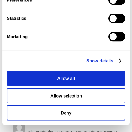
Preferences
Antworten
Statistics
Wiebke
am 13/03/2018 um 17:59
Mit einer sehr guten Freundin, wir lieben (leider
Marketing
?) beide Schokolade! Am besten würde das
Schoki-Paket zu einem unserer geliebten
Mario-Kart-Abende passen,den veranstalten
Show details
wir immer gerne mit unseren Männern
zusammen, die beiden mögen nicht so gerne
Schokolade, so das mehr für uns bleibt ?
Allow all
Danke fur dieses tolle Gewinnspiel 🙂 Liebe
grüße, Wiebke
Allow selection
Antworten
Deny
Tale
am 13/03/2018 um 18:00
Ich würde die Marabou-Schokolade mit meiner