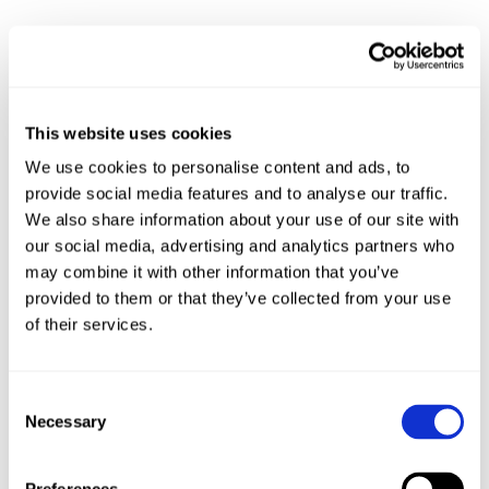
Seline Toborek
am 13/03/2018 um 17:58
Ich würde das Paket mit meiner Arbeitskollegin
teilen. Wir sind solche Süßigkeiten freaks. Ohne
süßes klappt es mit arbeiten einfach nicht 😀
This website uses cookies
Antworten
We use cookies to personalise content and ads, to
provide social media features and to analyse our traffic.
We also share information about your use of our site with
Michelle
am 13/03/2018 um 17:59
our social media, advertising and analytics partners who
Ich würde gerne mit meiner Familie die Schoki
may combine it with other information that you’ve
teilen, weil ich bis dato tatsächlich noch nie von
provided to them or that they’ve collected from your use
Marabou gehört habe und mich gerne mal
of their services.
durchtesten würde?
Antworten
Consent
Necessary
Selection
Sarah
am 13/03/2018 um 17:59
Meinem Schokoholic-Freund zuhause ?