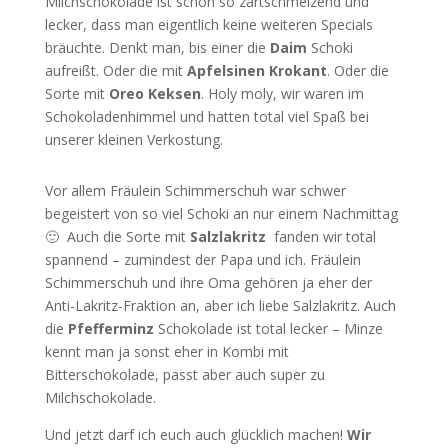
Milchschokolade ist schon so zartschmelzend und
lecker, dass man eigentlich keine weiteren Specials
bräuchte. Denkt man, bis einer die
Daim
Schoki
aufreißt. Oder die mit
Apfelsinen Krokant
. Oder die
Sorte mit
Oreo Keksen
. Holy moly, wir waren im
Schokoladenhimmel und hatten total viel Spaß bei
unserer kleinen Verkostung.
Vor allem Fräulein Schimmerschuh war schwer
begeistert von so viel Schoki an nur einem Nachmittag
🙂 Auch die Sorte mit
Salzlakritz
fanden wir total
spannend – zumindest der Papa und ich. Fräulein
Schimmerschuh und ihre Oma gehören ja eher der
Anti-Lakritz-Fraktion an, aber ich liebe Salzlakritz. Auch
die
Pfefferminz
Schokolade ist total lecker – Minze
kennt man ja sonst eher in Kombi mit
Bitterschokolade, passt aber auch super zu
Milchschokolade.
Und jetzt darf ich euch auch glücklich machen!
Wir