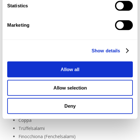
Statistics
Oliven
Gegrillte Auberginen (Einfach halbieren, kreuzförmig
einschneiden und mit Olivenöl, Salz, Pfeffer und
Marketing
Knoblauch in der Pfanne braten.)
Gegrillte Zucchinischeiben
Gefüllte Minikürbisse
Show details
Gegrillte Paprika
Marinierte Champignons
Allow all
Rotweinzwiebeln
Allow selection
Aufschnitt
Bresaola
Parma Schinken
Deny
Serrano Schinken
Coppa
Trüffelsalami
Finocchiona (Fenchelsalami)