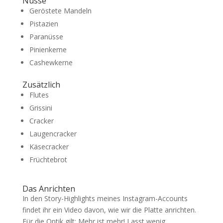
Nüsse
Geröstete Mandeln
Pistazien
Paranüsse
Pinienkerne
Cashewkerne
Zusätzlich
Flutes
Grissini
Cracker
Laugencracker
Käsecracker
Früchtebrot
Das Anrichten
In den Story-Highlights meines Instagram-Accounts
findet ihr ein Video davon, wie wir die Platte anrichten.
Für die Optik gilt: Mehr ist mehr! Lasst wenig