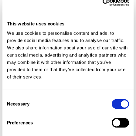
so :D)
Scamorza (Geräucherter Mozzarella)
Morbier (Sehr kräftiger Käse mit Asche-Schicht in der
This website uses cookies
Mitte. Eher nichts für Käse-Anfänger.)
We use cookies to personalise content and ads, to
provide social media features and to analyse our traffic.
Blauschimmelkäse
We also share information about your use of our site with
(Sehr dominant – finden bei uns deshalb nur ab und zu
our social media, advertising and analytics partners who
Platz auf dem Cheeseboard.)
may combine it with other information that you’ve
provided to them or that they’ve collected from your use
Roquefort
of their services.
Gorgonzola
Stilton
Consent
Antipasti
Necessary
Selection
(Den Großteil kaufe ich an der Frischetheke meines
liebsten Feinkosthandels oder im Supermarkt.)
Preferences
Halbgetrocknete Tomaten in Öl
Getrocknete Tomaten