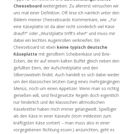
Cheeseboard
weitergeben. Zu allererst versuchen wir
uns mal einer Definition. Oft lese ich nämlich unter den
Bildern meiner Cheeseboards Kommentare, wie: „Für
eine Käseplatte ist da aber nicht sonderlich viel Käse
drauf!?“ oder „Wurstplatte trifft’s eher!“ und muss mir
dabei ein leichtes Augenrollen verkneifen. Ein
Cheeseboard ist eben
keine typisch deutsche
Käseplatte
mit gerolltem Scheibenkäse und Brie-
Ecken, die ihr auf einem kalten Buffet gleich neben den
gefüllten Eiern, der Aufschnittplatte und den
Silberzwiebeln findet. Auch handelt es sich dabei weder
um den klassischen letzten Gang eines mehrgängingen
Menüs, noch um einen Appetizer. Wenn man so richtig
genießen will, sind festgesetzte Regeln doch eigentlich
nur hinderlich und die klassischen altmodischen
Käsebretter haben mich immer gelangweilt. Spießiger
als den Käse in einer Käseuhr (Vom mildesten zum
kräftigsten Käse sortiert – man muss also in einer
vorgegebenen Richtung essen.) anzurichten, geht es