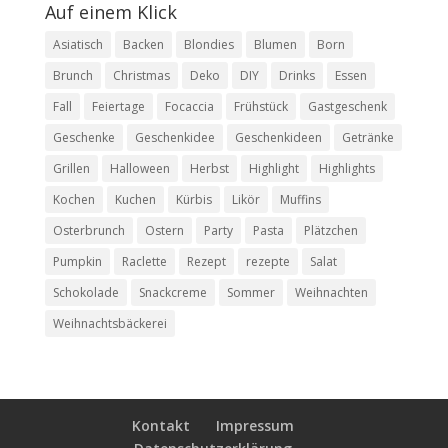
Auf einem Klick
Asiatisch
Backen
Blondies
Blumen
Born
Brunch
Christmas
Deko
DIY
Drinks
Essen
Fall
Feiertage
Focaccia
Frühstück
Gastgeschenk
Geschenke
Geschenkidee
Geschenkideen
Getränke
Grillen
Halloween
Herbst
Highlight
Highlights
Kochen
Kuchen
Kürbis
Likör
Muffins
Osterbrunch
Ostern
Party
Pasta
Plätzchen
Pumpkin
Raclette
Rezept
rezepte
Salat
Schokolade
Snackcreme
Sommer
Weihnachten
Weihnachtsbäckerei
Kontakt
Impressum