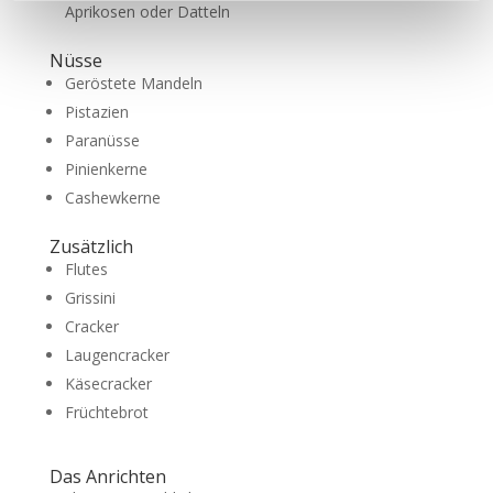
Aprikosen oder Datteln
Nüsse
Geröstete Mandeln
Pistazien
Paranüsse
Pinienkerne
Cashewkerne
Zusätzlich
Flutes
Grissini
Cracker
Laugencracker
Käsecracker
Früchtebrot
Das Anrichten