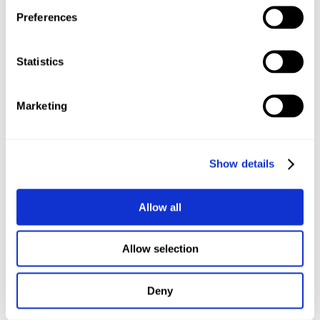
Trüffelsalami
Preferences
Finocchiona (Fenchelsalami)
Chorizo
Statistics
Dips und Chutneys
Feigensenf
Marketing
Selbstgekochtes Chutney aus grünen Tomaten
Zwiebelmarmelade (Auch easy selbst zu machen!)
Früchte
Show details
Honigmelone mit Parmaschinken
Feigen
Allow all
Helle und dunkle Trauben
Kumquats
Allow selection
Khaki
Birnenspalten
Apfelspalten
Deny
Trockenfrüchte, wie Cranberrys, Feigen, Pflaumen,