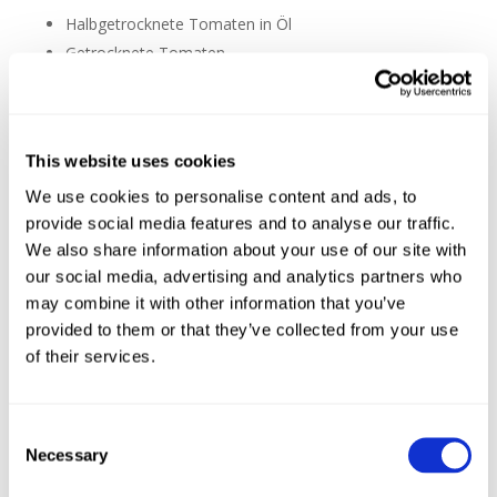
Halbgetrocknete Tomaten in Öl
Getrocknete Tomaten
Oliven
Gegrillte Auberginen (Einfach halbieren, kreuzförmig
einschneiden und mit Olivenöl, Salz, Pfeffer und
This website uses cookies
Knoblauch in der Pfanne braten.)
We use cookies to personalise content and ads, to
Gegrillte Zucchinischeiben
provide social media features and to analyse our traffic.
Gefüllte Minikürbisse
We also share information about your use of our site with
Gegrillte Paprika
our social media, advertising and analytics partners who
Marinierte Champignons
may combine it with other information that you’ve
Rotweinzwiebeln
provided to them or that they’ve collected from your use
of their services.
Aufschnitt
Bresaola
Parma Schinken
Consent
Necessary
Serrano Schinken
Selection
Coppa