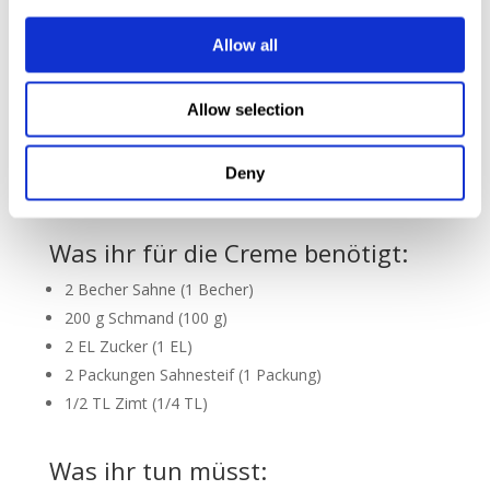
2-3 große säuerliche Äpfel, geschält, entkernt und
Allow all
gewürfelt (1-2 große Äpfel)
350 ml Apfelsaft (200 ml)
Allow selection
5 EL Speisestärke (3 EL)
4 EL Zucker (2EL)
Saft einer Zitrone (1 EL Zitronensaft)
Deny
1/2 TL Zimt (1/4 TL)
Was ihr für die Creme benötigt:
2 Becher Sahne (1 Becher)
200 g Schmand (100 g)
2 EL Zucker (1 EL)
2 Packungen Sahnesteif (1 Packung)
1/2 TL Zimt (1/4 TL)
Was ihr tun müsst: