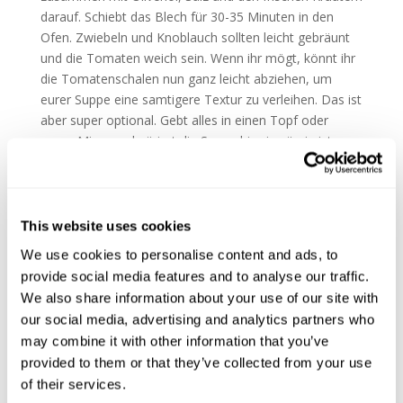
darauf. Schiebt das Blech für 30-35 Minuten in den
Ofen. Zwiebeln und Knoblauch sollten leicht gebräunt
und die Tomaten weich sein. Wenn ihr mögt, könnt ihr
die Tomatenschalen nun ganz leicht abziehen, um
eurer Suppe eine samtigere Textur zu verleihen. Das ist
aber super optional. Gebt alles in einen Topf oder
euren Mixer und püriert die Suppe bis sie sämig ist.
Würzt mit Salz, Pfeffer und Pepperoncini und gebt eine
Prise Zucker hinzu. Wenn euch die Suppe zu dick
erscheint, könnt ihr entweder etwas Sahne oder einen
kleinen Schluck Wasser hinzugeben.
This website uses cookies
We use cookies to personalise content and ads, to
Für die Knoblauchbrote erhitzt ihr etwas Olivenöl in
provide social media features and to analyse our traffic.
einer Pfanne, schneidet die Knoblauchzehen in
We also share information about your use of our site with
Scheiben und gebt sie zusammen mit dem Brot in die
our social media, advertising and analytics partners who
Pfanne. Bratet die Scheiben nacheinander von beiden
may combine it with other information that you’ve
Seiten goldbraun an und würzt sie mit etwas Salz.
provided to them or that they’ve collected from your use
of their services.
Verteilt die Suppe auf tiefen Tellern, zerrupft die