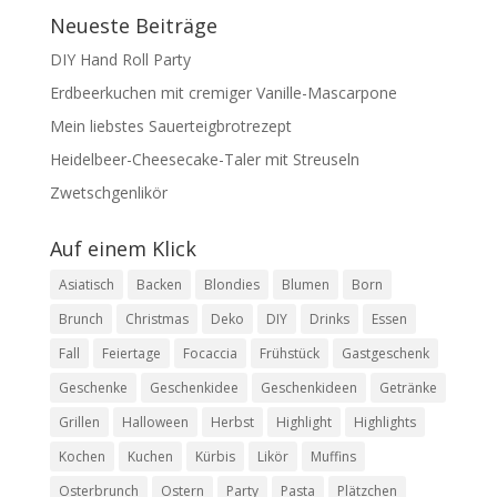
Neueste Beiträge
DIY Hand Roll Party
Erdbeerkuchen mit cremiger Vanille-Mascarpone
Mein liebstes Sauerteigbrotrezept
Heidelbeer-Cheesecake-Taler mit Streuseln
Zwetschgenlikör
Auf einem Klick
Asiatisch
Backen
Blondies
Blumen
Born
Brunch
Christmas
Deko
DIY
Drinks
Essen
Fall
Feiertage
Focaccia
Frühstück
Gastgeschenk
Geschenke
Geschenkidee
Geschenkideen
Getränke
Grillen
Halloween
Herbst
Highlight
Highlights
Kochen
Kuchen
Kürbis
Likör
Muffins
Osterbrunch
Ostern
Party
Pasta
Plätzchen