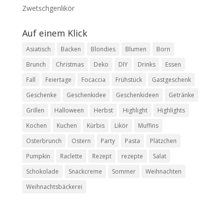
Zwetschgenlikör
Auf einem Klick
Asiatisch
Backen
Blondies
Blumen
Born
Brunch
Christmas
Deko
DIY
Drinks
Essen
Fall
Feiertage
Focaccia
Frühstück
Gastgeschenk
Geschenke
Geschenkidee
Geschenkideen
Getränke
Grillen
Halloween
Herbst
Highlight
Highlights
Kochen
Kuchen
Kürbis
Likör
Muffins
Osterbrunch
Ostern
Party
Pasta
Plätzchen
Pumpkin
Raclette
Rezept
rezepte
Salat
Schokolade
Snackcreme
Sommer
Weihnachten
Weihnachtsbäckerei