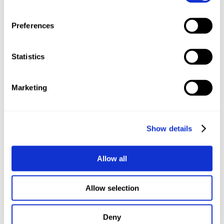
Durch ein Sieb in eine heiß ausgespülte Flasche
gießen.
Preferences
Tipp: Erscheint euch euer Eierlikör zu dick, könnt ihr
einfach noch etwas Milch oder Alkohol dazu geben.
Statistics
Marketing
Ich wünsche euch viel Spaß beim Nachmachen.
Viele liebe Grüße
Show details
Eure Maria
Allow all
Allow selection
Kommentar absenden
Deine E-Mail-Adresse wird nicht veröffentlicht.
Deny
Erforderliche Felder sind mit
*
markiert