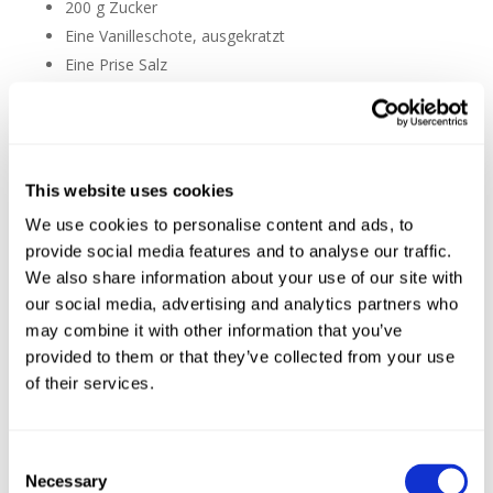
200 g Zucker
Eine Vanilleschote, ausgekratzt
Eine Prise Salz
Was ihr tun müsst:
Ohne TM:
Stellt einen kleineren in einen größeren Topf mit
This website uses cookies
siedendem Wasser. Das Wasser sollte sanft köcheln,
We use cookies to personalise content and ads, to
aber nicht sprudelnd kochen. Gebt alle Zutaten bis auf
provide social media features and to analyse our traffic.
den Alkohol hinein und rührt das Ganze für die
nächsten 5-8 Minuten. Wenn alles langsam dicker wird,
We also share information about your use of our site with
könnt ihr den Alkohol dazu geben. Es sollte nicht zu
our social media, advertising and analytics partners who
dick einkochen, da sich der Likör in der Flasche auch
may combine it with other information that you’ve
noch verfestigt. Gießt alles durch ein Sieb und einen
provided to them or that they’ve collected from your use
Trichter in eine vorbereitete Flasche. Es ergibt ungefähr
of their services.
1l Eierlikör, der sich im Kühlschrank ca. 7-10 Tage hält.
Mit TM:
Consent
Gebt alle Zutaten in dem TM. 8 min/ 70°C/ Stufe 4.
Necessary
Selection