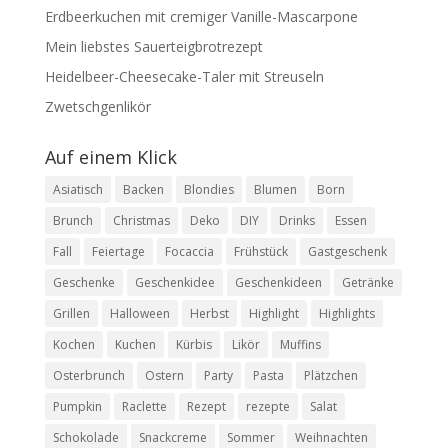
Erdbeerkuchen mit cremiger Vanille-Mascarpone
Mein liebstes Sauerteigbrotrezept
Heidelbeer-Cheesecake-Taler mit Streuseln
Zwetschgenlikör
Auf einem Klick
Asiatisch
Backen
Blondies
Blumen
Born
Brunch
Christmas
Deko
DIY
Drinks
Essen
Fall
Feiertage
Focaccia
Frühstück
Gastgeschenk
Geschenke
Geschenkidee
Geschenkideen
Getränke
Grillen
Halloween
Herbst
Highlight
Highlights
Kochen
Kuchen
Kürbis
Likör
Muffins
Osterbrunch
Ostern
Party
Pasta
Plätzchen
Pumpkin
Raclette
Rezept
rezepte
Salat
Schokolade
Snackcreme
Sommer
Weihnachten