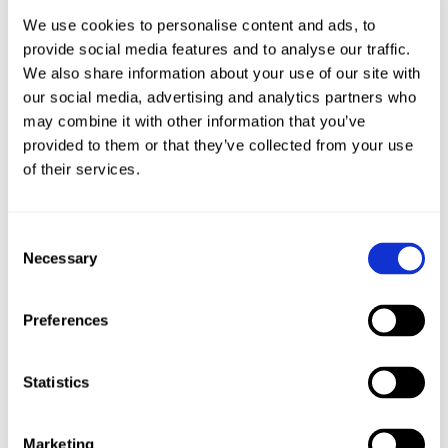
We use cookies to personalise content and ads, to
provide social media features and to analyse our traffic.
2 Kommentare
We also share information about your use of our site with
our social media, advertising and analytics partners who
Martina
am 16/08/2021 um 14:13
may combine it with other information that you’ve
provided to them or that they’ve collected from your use
Ein leichter Sommersalat. Hat ausgezeichnet
of their services.
geschmeckt! Danke für das Rezept. LG Martina
Antworten
Consent
Necessary
Selection
Heidi
am 21/07/2024 um 12:56
Beste Dressing,,auf der Party waren alle
Preferences
begeistert.der Ingwer und ein bisschen reisessig
waren perfekt.
Danke
Statistics
Antworten
Marketing