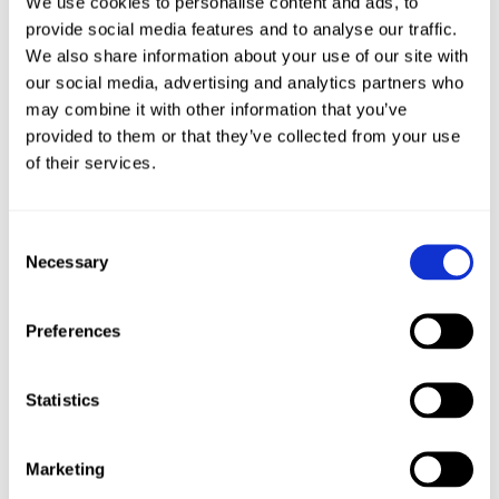
We use cookies to personalise content and ads, to
Antworten
provide social media features and to analyse our traffic.
We also share information about your use of our site with
Melia Beli
our social media, advertising and analytics partners who
am 23/09/2016 um 11:18
may combine it with other information that you’ve
Bei mir muss unbedingt noch eins mit rein:
provided to them or that they’ve collected from your use
Kürbispüree! Es ist nicht jedermanns Sache,
of their services.
aber ich liebe den dezenten Geschmack von
Kürbis im Zusammenspiel mit der Überdosis an
Gewürzen 🙂 Kennen und lieben gelernt habe
Consent
ich es während des wohl schönsten Indian
Necessary
Selection
Summers in Kanada und alleine deswegen
trinke ich es so gerne, da es mich an die ur tolle
Zeit zurückerinnert!Allerliebst Melia
Preferences
Belihttp://www.meliabeli.de
Antworten
Statistics
Sweets
am 09/09/2019 um 20:15
Marketing
Liebe Marry,