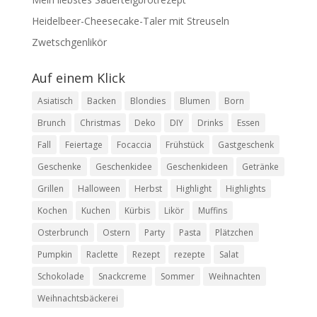
Heidelbeer-Cheesecake-Taler mit Streuseln
Zwetschgenlikör
Auf einem Klick
Asiatisch
Backen
Blondies
Blumen
Born
Brunch
Christmas
Deko
DIY
Drinks
Essen
Fall
Feiertage
Focaccia
Frühstück
Gastgeschenk
Geschenke
Geschenkidee
Geschenkideen
Getränke
Grillen
Halloween
Herbst
Highlight
Highlights
Kochen
Kuchen
Kürbis
Likör
Muffins
Osterbrunch
Ostern
Party
Pasta
Plätzchen
Pumpkin
Raclette
Rezept
rezepte
Salat
Schokolade
Snackcreme
Sommer
Weihnachten
Weihnachtsbäckerei