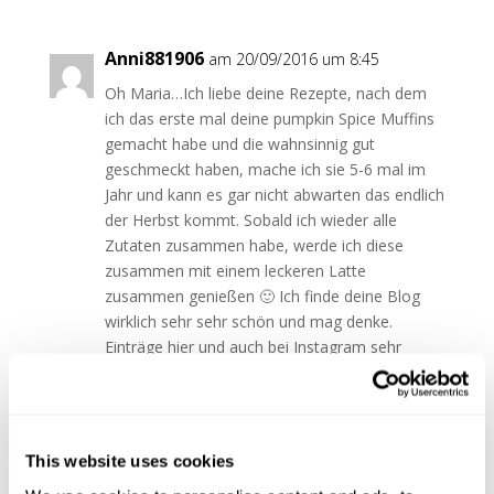
Anni881906
am 20/09/2016 um 8:45
Oh Maria…Ich liebe deine Rezepte, nach dem
ich das erste mal deine pumpkin Spice Muffins
gemacht habe und die wahnsinnig gut
geschmeckt haben, mache ich sie 5-6 mal im
Jahr und kann es gar nicht abwarten das endlich
der Herbst kommt. Sobald ich wieder alle
Zutaten zusammen habe, werde ich diese
zusammen mit einem leckeren Latte
zusammen genießen 🙂 Ich finde deine Blog
wirklich sehr sehr schön und mag denke.
Einträge hier und auch bei Instagram sehr
gerne, deine Geschichten über den
Schimmerschuh amüsieren mich immer wieder
köstlich… Danke das es dich und deine kleine
Familie gibt und du uns immer wieder dran Teil
This website uses cookies
haben lässt. Viele liebe Grüße Anja