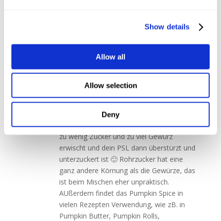
pumpkin spice latte muss ich unbedingt
probieren. Das klingt echt lecker. Den
Show details
Rohrzucker könnte man doch direkt in die
Gewürze untermischen, oder? ? dann geht’s
dann noch schneller zum Genießen ?. Lg
Allow all
Antworten
Allow selection
Maria
am 10/09/2019 um 14:18
Liebe Evelyn,
Deny
würde ich eher nicht empfehlen, da du ggf.
zu wenig Zucker und zu viel Gewürz
erwischt und dein PSL dann überstürzt und
unterzuckert ist 🙂 Rohrzucker hat eine
ganz andere Körnung als die Gewürze, das
ist beim Mischen eher unpraktisch.
AUßerdem findet das Pumpkin Spice in
vielen Rezepten Verwendung, wie zB. in
Pumpkin Butter, Pumpkin Rolls,