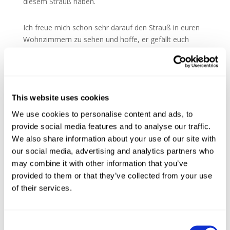
diesem Strauß haben.
Ich freue mich schon sehr darauf den Strauß in euren
Wohnzimmern zu sehen und hoffe, er gefällt euch
genauso gut wie uns.
Habt es fein und kommt gut durch die nächsten
Wochen.
This website uses cookies
Eure Maria
We use cookies to personalise content and ads, to
provide social media features and to analyse our traffic.
We also share information about your use of our site with
our social media, advertising and analytics partners who
may combine it with other information that you’ve
provided to them or that they’ve collected from your use
of their services.
Winterzauber : Mein eigener Blumenstrauß für
Blume2000.de
von
Maria
|
Nov. 1, 2019
|
Lifestyle & Schönes
Consent