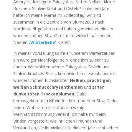
Amaryllis, frostigem Eukalyptus, zarten Nelken, kleine
Röschen, Schleierkraut und Disteln? In diesem Jahr
hatte ich meine Mama im Schlepptau, wir sind
zusammen in die Zentrale von Blume2000 nach
Norderstedt gefahren und haben gemeinsam diesen
wunderschönen Strauß mit dem wirklich passenden
Namen „
Winterliebe
“ kreiert.
In meiner Vorstellung sollte er unserem Winterzauber
ein würdiger Nachfolger sein, ohne ihm zu sehr zu
ähneln. Wir wählten wieder Eukalyptus, Disteln und
Schleierkraut als Basis, kombinierten diesmal aber mit
wunderschönen fuchsiaroten
Nelken
,
prächtigen
weißen Schmuckchrysanthemen
und zarten
dunkelroten Trockenblumen
. Dabei
herausgekommen ist ein festlich-moderner Strauß, der
jedem Wohnzimmer sofort ein wenig
Weihnachtsstimmung verleiht. Ich habe mir beim
Binden vorgestellt, wie ihr lieben Freunden und
Verwandten, die ihr vielleicht in diesem Jahr nicht sehen