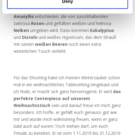
Deny
ganz ohne zu übertreiben. Deshalb hab ich mich für die
festlichste Blume von allen – eine
strahlendweiße
Amaryllis
entschieden, die von zurückhaltenden
zartrosa
Rosen
und gefüllten weißen und hellrosa
Nelken
umgeben wird. Dazu kommen
Eukalyptus
und
Disteln
und weißes Hypericum, das dem Strauß
mit seinen
weißen Beeren
noch einen extra
winterlichen Touch verleiht.
Für das Shooting habe ich meinen Winterzauber schon
mal in ein weihnachtliches Tablesetting eingebaut und
ich finde, er macht sich ganz hervorragend. Er wird
das
perfekte Centerpiece auf unserem
Weihnachtstisch
sein und darauf freue ich mich ganz
besonders. Ich hoffe, er gefällt euch genauso gut wie
mir und würde mich wahnsinnig freuen, wenn er ganz
bald auch auf eurem Tisch stehen darf, um euch
Freude zu bereiten. Er ist vom 1.11.2019 bis 31.12.2019