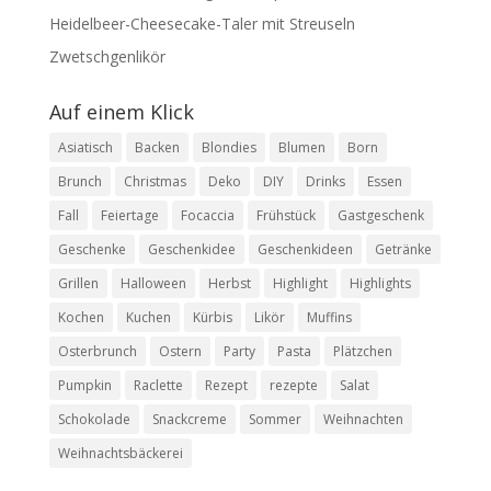
Heidelbeer-Cheesecake-Taler mit Streuseln
Zwetschgenlikör
Auf einem Klick
Asiatisch
Backen
Blondies
Blumen
Born
Brunch
Christmas
Deko
DIY
Drinks
Essen
Fall
Feiertage
Focaccia
Frühstück
Gastgeschenk
Geschenke
Geschenkidee
Geschenkideen
Getränke
Grillen
Halloween
Herbst
Highlight
Highlights
Kochen
Kuchen
Kürbis
Likör
Muffins
Osterbrunch
Ostern
Party
Pasta
Plätzchen
Pumpkin
Raclette
Rezept
rezepte
Salat
Schokolade
Snackcreme
Sommer
Weihnachten
Weihnachtsbäckerei