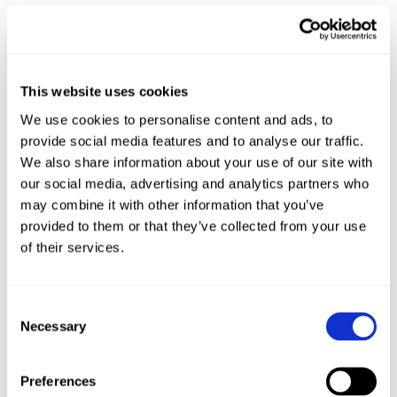
This website uses cookies
3 Kommentare
We use cookies to personalise content and ads, to
provide social media features and to analyse our traffic.
Jebessibi
am 05/09/2021 um 12:08
We also share information about your use of our site with
Wow!
our social media, advertising and analytics partners who
Schmecken einfach nach Herbst 🍂 😍
may combine it with other information that you’ve
Ging super schnell und einfach und sie sind
provided to them or that they’ve collected from your use
super lecker!
of their services.
Antworten
Consent
Christin
am 05/10/2025 um 16:39
Necessary
Selection
Heute zum 100. Mal nachgebacken 🍂😋
Sooo lecker und die doppelte Menge passt
Preferences
perfekt für ein Backblech.