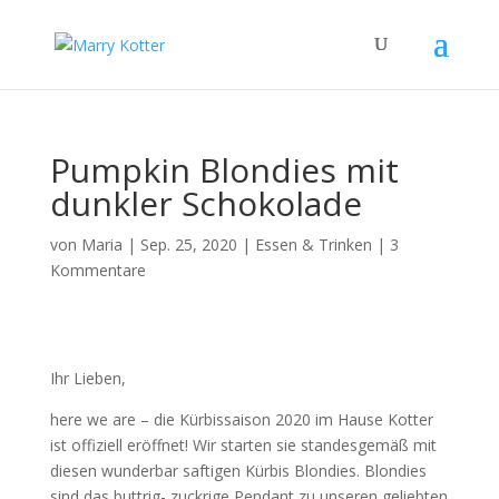
Pumpkin Blondies mit
dunkler Schokolade
von
Maria
|
Sep. 25, 2020
|
Essen & Trinken
|
3
Kommentare
Ihr Lieben,
here we are – die Kürbissaison 2020 im Hause Kotter
ist offiziell eröffnet! Wir starten sie standesgemäß mit
diesen wunderbar saftigen Kürbis Blondies. Blondies
sind das buttrig- zuckrige Pendant zu unseren geliebten