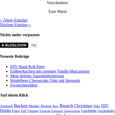
Verschenken.
Eure Maria
« Ältere Einträge
Nächste Einträge »
Nichts mehr verpassen
Neueste Beiträge
DIY Hand Roll Party
Erdbeerkuchen mit cremiger Vanille-Mascarpone
Mein liebstes Sauerteigbrotrezept
Heidelbeer-Cheesecake-Taler mit Streuseln
Zwetschgenlikör
Auf einem Klick
Backen
Brunch
Christmas
DIY
Asiatisch
Blumen
Blondies
Deko
Born
Drinks
Geschenke
Essen
Fall
Feiertage
Focaccia
Geschenkidee
Frühstück
Gastgeschenk