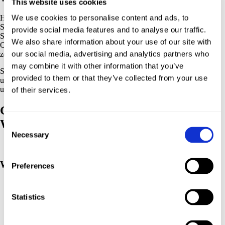
This website uses cookies
We use cookies to personalise content and ads, to
Heizt den Ofen auf 160 Grad Ober- und Unterhitze vor. Verteilt die
Salzbrezeln auf einem Blech und legt auf jede Brezeln ein Rolo.
provide social media features and to analyse our traffic.
Schaltet den Ofen aus und schiebt das Blech für ca. 3 Minuten in den
We also share information about your use of our site with
Ofen. Beobachtet eure Rolos gut, sie sollen nur weich werden, macht
our social media, advertising and analytics partners who
zerlaufen.
may combine it with other information that you’ve
Sobald ihr sie eindrücken könnt, nehmt ihr das Blech aus dem Ofen
provided to them or that they’ve collected from your use
und drückt eine Pekannusshälfte in jedes Rolo. So schnell gemacht
und doch so lecker!
of their services.
Gebrannte Nüsse wie vom
Weihnachtsmarkt
Consent
Necessary
Selection
Was ihr tun müsst:
Preferences
200 g Nüsse (Mandeln, Cashews, Paranüsse, Macadamias etc)
200 g Zucker
Statistics
90 ml Wasser
1 TL Zimt
Vanille