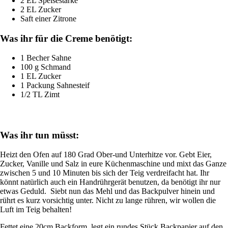
2 EL Speisestärke
2 EL Zucker
Saft einer Zitrone
Was ihr für die Creme benötigt:
1 Becher Sahne
100 g Schmand
1 EL Zucker
1 Packung Sahnesteif
1/2 TL Zimt
Was ihr tun müsst:
Heizt den Ofen auf 180 Grad Ober-und Unterhitze vor. Gebt Eier,
Zucker, Vanille und Salz in eure Küchenmaschine und mixt das Ganze
zwischen 5 und 10 Minuten bis sich der Teig verdreifacht hat. Ihr
könnt natürlich auch ein Handrührgerät benutzen, da benötigt ihr nur
etwas Geduld. Siebt nun das Mehl und das Backpulver hinein und
rührt es kurz vorsichtig unter. Nicht zu lange rühren, wir wollen die
Luft im Teig behalten!
Fettet eine 20cm Backform, legt ein rundes Stück Backpapier auf den