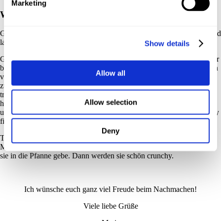
Marketing
Was ihr tun müsst:
Gebt Wasser, Zucker, Zimt und Vanille in eine beschichtete Pfanne und
lasst alles kurz aufkochen.
Show details
Gebt die Nüsse eurer Wahl hinzu und verrührt alles gut. Nun müsst ihr
bis zum Schluss weiterrühren. Das ist wichtig, denn durch das Rühren
Allow all
verdunstet das Wasser schneller und die Zuckermasse wird euch nicht
zu dunkel. Kocht das Ganze solange bis es beginnt bröckelig und
trocken zu wirken. Rührt weiter und lasst den Zucker um die Nüsse
Allow selection
herum noch mal kurz karamellisieren. Gebt die Nüsse auf ein Blech
und lasst sie abkühlen, bevor ihr sie luftdicht verpackt. In meiner Story
findet ihr ein Anleitungsvideo.
Deny
Tipp: Cashews sind mir oft zu weich, deshalb röste ich sie für 10
Minuten bei 180 Grad Ober – und Unterhitze im Ofen an, bevor ich
sie in die Pfanne gebe. Dann werden sie schön crunchy.
Ich wünsche euch ganz viel Freude beim Nachmachen!
Viele liebe Grüße